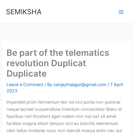
Skip
SEMIKSHA
to
content
Be part of the telematics
revolution Duplicat
Duplicate
Leave a Comment
/ By
sanjayhulagur@gmail.com
/
7 April
2023
imperdiet proin fermentum leo vel orci porta non pulvinar
neque laoreet suspendisse interdum consectetur libero id
faucibus nisl tincidunt eget nullam non nisi est sit amet
facilisis magna etiam tempor orci eu lobortis elementum
nibh tellus molestie nunc non blandit massa enim nec dui